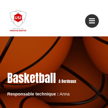
Passer
au
contenu
Basketball
à Bordeaux
Responsable technique :
Anna