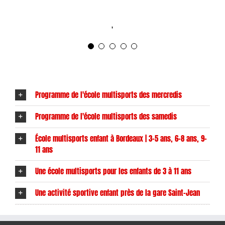
running, l’escalade, le basket, la natation
d’une histoire qui viendront enrichir à la
et la calisthénie.
,
fois le vocabulaire et la culture des
pratiquants.
Pour la suite, je prépare plusieurs
échéances et projets sportifs. Je reste
également en perpétuelle recherche de
nouvelles sensations.
Programme de l'école multisports des mercredis
J’ai hâte de pouvoir vous transmettre
Programme de l'école multisports des samedis
cette passion du sport, ainsi que toutes
École multisports enfant à Bordeaux | 3-5 ans, 6-8 ans, 9-
les bonnes choses qui en découlent.
11 ans
Une école multisports pour les enfants de 3 à 11 ans
Une activité sportive enfant près de la gare Saint-Jean