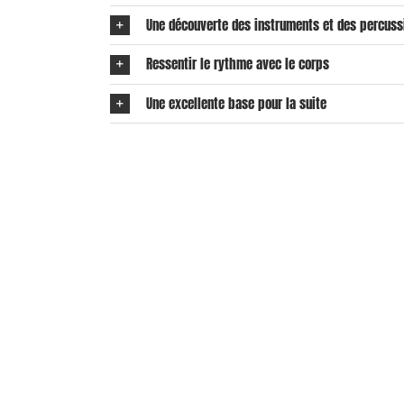
Savate boxe française
Une découverte des instruments et des percuss
Self Défense
Ressentir le rythme avec le corps
Soft Fitness
Tennis de table
Une excellente base pour la suite
Vovinam Viet Vo Dao
Zumba Kids