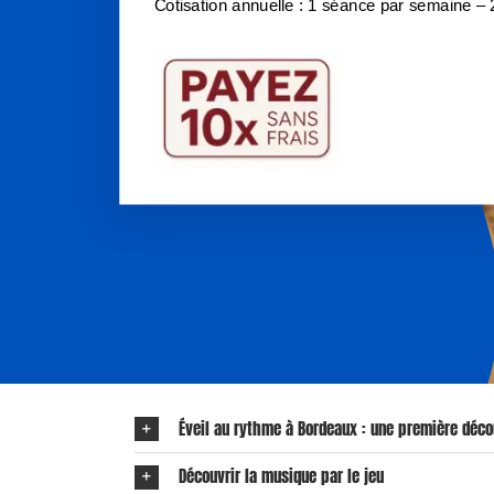
Cotisation annuelle : 1 séance par semaine – 
Badminton
Eveil au
Basketball
Éveil et 
Cardio Boxe
Guitare
Cardio Renfo
Hip-Hop
Cross Training
Japonais
École Multisports
Percussi
Football
Piano
Gymnastique Enfants
Théâtre 
HIIT Renfo
Judo
Marche Nordique
Mini Hyrox ©
Éveil au rythme à Bordeaux : une première déco
RPM (spinning)
Running Loisirs
Découvrir la musique par le jeu