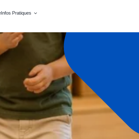
e
Infos Pratiques
Séniors
Club séniors
Actigym’ Senior