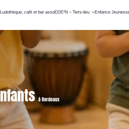
Ludothèque, café et bar asso
EDE²N – Tiers-lieu
Enfance Jeuness
 Spectacle Vivant
Zen & Bien-être
activités
Filtrer les activités
r
À découvrir
Hatha Yoga
 Peinture Adultes
Par âge
Enfants
Ados 12-17 ans
5 ans
Adultes
à Bordeaux
6-11 ans
A → Z
17 ans
Atelier d’Écriture
Hatha Yoga