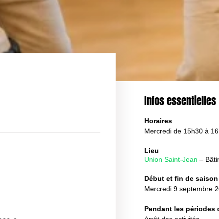
Pilates
stiques
Qi Gong
Sophrologie
essinée
Vinyasa Yoga
Infos essentielles
to
Horaires
lassique
Mercredi de 15h30 à 1
odern’Jazz
Lieu
nfants & Ados
Union Saint-Jean
– Bâti
 Peinture Adultes
Début et fin de saison
 Cirque
Mercredi 9 septembre 2
de Spectacle
Pendant les périodes
nitiation à la Danse
Arrêt des activités.